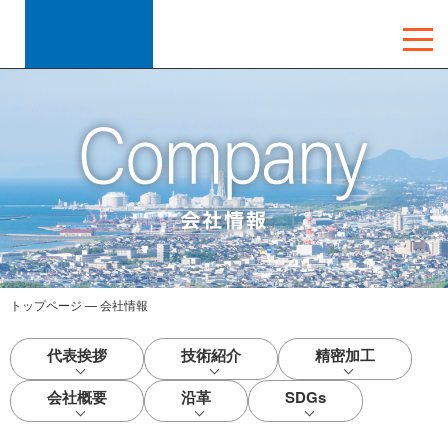
トップページ
—
会社情報
代表挨拶
技術紹介
精密加工
会社概要
沿革
SDGs