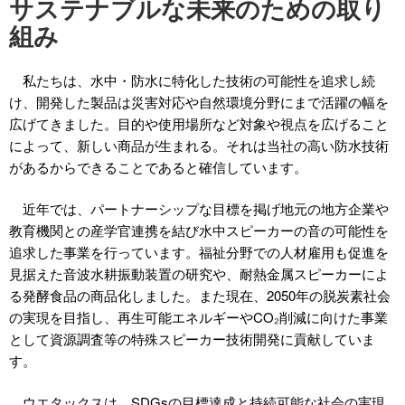
サステナブルな
未来のための取り
組み
私たちは、水中・防水に特化した技術の可能性を追求し続
け、開発した製品は災害対応や自然環境分野にまで活躍の幅を
広げてきました。目的や使用場所など対象や視点を広げること
によって、新しい商品が生まれる。それは当社の高い防水技術
があるからできることであると確信しています。
近年では、パートナーシップな目標を掲げ地元の地方企業や
教育機関との産学官連携を結び水中スピーカーの音の可能性を
追求した事業を行っています。福祉分野での人材雇用も促進を
見据えた音波水耕振動装置の研究や、耐熱金属スピーカーによ
る発酵食品の商品化しました。また現在、2050年の脱炭素社会
の実現を目指し、再生可能エネルギーやCO₂削減に向けた事業
として資源調査等の特殊スピーカー技術開発に貢献していま
す。
ウエタックスは、SDGsの目標達成と持続可能な社会の実現