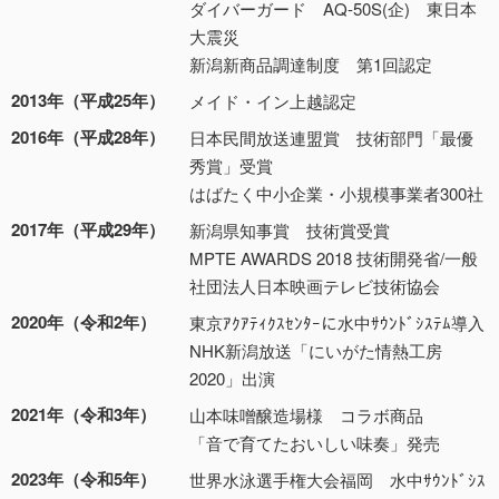
ダイバーガード AQ-50S(企) 東日本
大震災
新潟新商品調達制度 第1回認定
2013年（平成25年）
メイド・イン上越認定
2016年（平成28年）
日本民間放送連盟賞 技術部門「最優
秀賞」受賞
はばたく中小企業・小規模事業者300社
2017年（平成29年）
新潟県知事賞 技術賞受賞
MPTE AWARDS 2018 技術開発省/一般
社団法人日本映画テレビ技術協会
2020年（令和2年）
東京ｱｸｱﾃｨｸｽｾﾝﾀｰに水中ｻｳﾝﾄﾞｼｽﾃﾑ導入
NHK新潟放送「にいがた情熱工房
2020」出演
2021年（令和3年）
山本味噌醸造場様 コラボ商品
「音で育てたおいしい味奏」発売
2023年（令和5年）
世界水泳選手権大会福岡 水中ｻｳﾝﾄﾞｼｽ