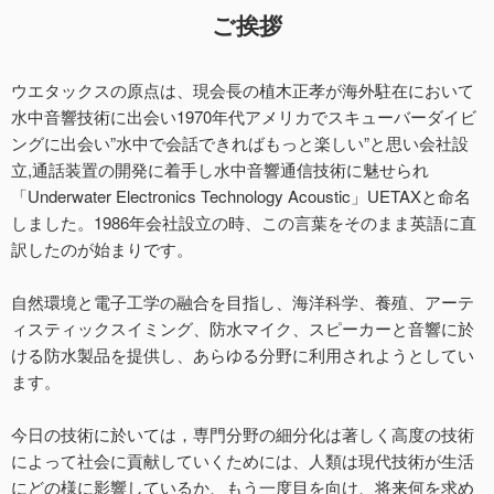
ご挨拶
ウエタックスの原点は、現会⾧の植木正孝が海外駐在において
水中音響技術に出会い1970年代アメリカでスキューバーダイビ
ングに出会い”水中で会話できればもっと楽しい”と思い会社設
立,通話装置の開発に着手し水中音響通信技術に魅せられ
「Underwater Electronics Technology Acoustic」UETAXと命名
しました。1986年会社設立の時、この言葉をそのまま英語に直
訳したのが始まりです。
自然環境と電子工学の融合を目指し、海洋科学、養殖、アーテ
ィスティックスイミング、防水マイク、スピーカーと音響に於
ける防水製品を提供し、あらゆる分野に利用されようとしてい
ます。
今日の技術に於いては，専門分野の細分化は著しく高度の技術
によって社会に貢献していくためには、人類は現代技術が生活
にどの様に影響しているか、もう一度目を向け、将来何を求め