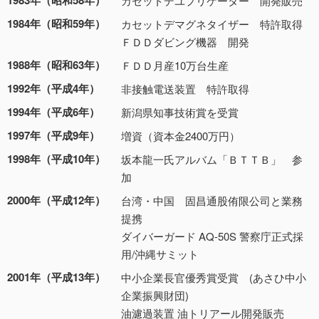
1983年（昭和58年）
カセットデユプリケーター 開発販売
1984年（昭和59年）
カセットデマグネタイザー 特許取得
ＦＤＤダビング機器 開発
1988年（昭和63年）
ＦＤＤ月産10万台生産
1992年（平成4年）
非接触電送装置 特許取得
1994年（平成6年）
新潟県知事技術賞を受賞
1997年（平成9年）
増資（資本金2400万円）
1998年（平成10年）
坂本龍一氏アルバム「ＢＴＴＢ」 参
加
2000年（平成12年）
台湾・中国 固昌通股侑限公司と業務
提携
ダイバーガード AQ-50S 警察庁正式採
用/沖縄サミット
2001年（平成13年）
中小企業長官優秀賞受賞 (あさひ中小
企業振興財団)
油濾過装置 油トリアール開発販売