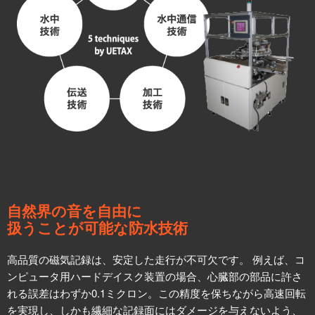
自然界の音を自由に
扱うことが可能な防水技術
高品質の磁気記録は、安定した走行が不可欠です。 例えば、コ
ンピュータ用ハードデイスク装置の場合、心臓部の部品に許さ
れる誤差はわずか0.1ミクロン。この精度を保ちながら高速回転
を実現し、しかも繊細な記録面にはダメージを与えないよう、